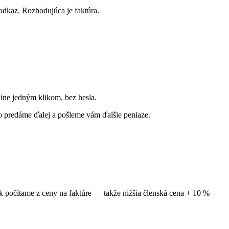
 odkaz. Rozhodujúca je faktúra.
ine jedným klikom, bez hesla.
 predáme ďalej a pošleme vám ďalšie peniaze.
 počítame z ceny na faktúre — takže nižšia členská cena + 10 %