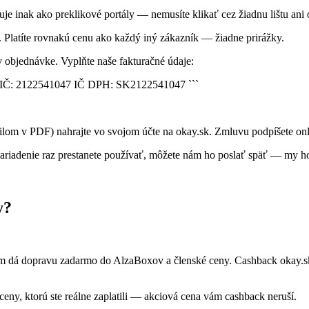
uje inak ako preklikové portály — nemusíte klikať cez žiadnu lištu ani
a. Platíte rovnakú cenu ako každý iný zákazník — žiadne prirážky.
objednávke. Vyplňte naše fakturačné údaje:
04 DIČ: 2122541047 IČ DPH: SK2122541047 ```
ilom v PDF) nahrajte vo svojom účte na okay.sk. Zmluvu podpíšete onl
riadenie raz prestanete používať, môžete nám ho poslať späť — my ho
y?
vám dá dopravu zadarmo do AlzaBoxov a členské ceny. Cashback okay.sk
eny, ktorú ste reálne zaplatili — akciová cena vám cashback neruší.