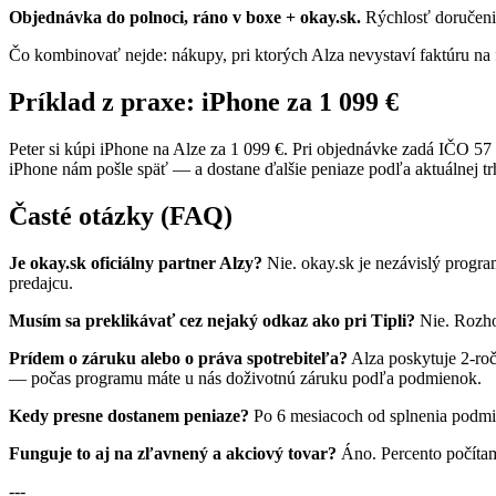
Objednávka do polnoci, ráno v boxe + okay.sk.
Rýchlosť doručenia
Čo kombinovať nejde: nákupy, pri ktorých Alza nevystaví faktúru na 
Príklad z praxe: iPhone za 1 099 €
Peter si kúpi iPhone na Alze za 1 099 €. Pri objednávke zadá IČO 57
iPhone nám pošle späť — a dostane ďalšie peniaze podľa aktuálnej tr
Časté otázky (FAQ)
Je okay.sk oficiálny partner Alzy?
Nie. okay.sk je nezávislý progra
predajcu.
Musím sa preklikávať cez nejaký odkaz ako pri Tipli?
Nie. Rozhod
Prídem o záruku alebo o práva spotrebiteľa?
Alza poskytuje 2-roč
— počas programu máte u nás doživotnú záruku podľa podmienok.
Kedy presne dostanem peniaze?
Po 6 mesiacoch od splnenia podmie
Funguje to aj na zľavnený a akciový tovar?
Áno. Percento počítame
---