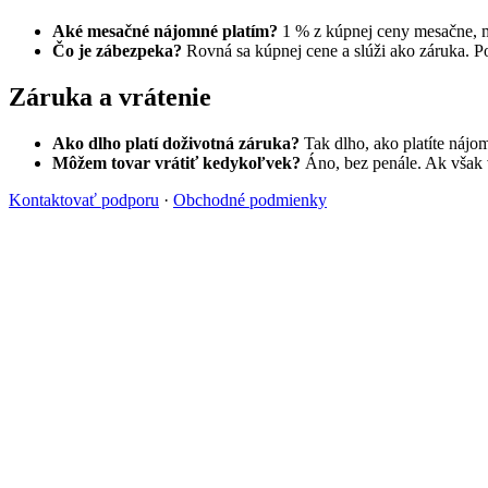
Aké mesačné nájomné platím?
1 % z kúpnej ceny mesačne, mi
Čo je zábezpeka?
Rovná sa kúpnej cene a slúži ako záruka. Po
Záruka a vrátenie
Ako dlho platí doživotná záruka?
Tak dlho, ako platíte nájo
Môžem tovar vrátiť kedykoľvek?
Áno, bez penále. Ak však v
Kontaktovať podporu
·
Obchodné podmienky