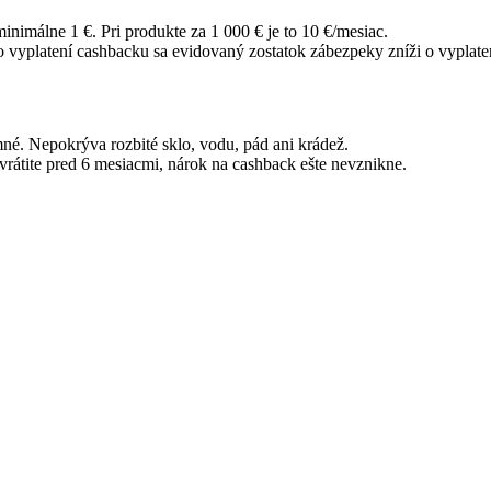
nimálne 1 €. Pri produkte za 1 000 € je to 10 €/mesiac.
 vyplatení cashbacku sa evidovaný zostatok zábezpeky zníži o vyplaten
mné. Nepokrýva rozbité sklo, vodu, pád ani krádež.
rátite pred 6 mesiacmi, nárok na cashback ešte nevznikne.