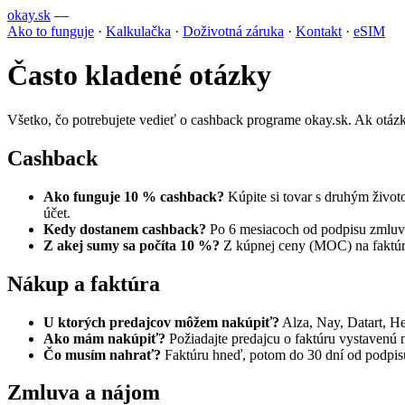
okay.sk
—
Ako to funguje
·
Kalkulačka
·
Doživotná záruka
·
Kontakt
·
eSIM
Často kladené otázky
Všetko, čo potrebujete vedieť o cashback programe okay.sk. Ak otáz
Cashback
Ako funguje 10 % cashback?
Kúpite si tovar s druhým živo
účet.
Kedy dostanem cashback?
Po 6 mesiacoch od podpisu zmluvy
Z akej sumy sa počíta 10 %?
Z kúpnej ceny (MOC) na faktúre.
Nákup a faktúra
U ktorých predajcov môžem nakúpiť?
Alza, Nay, Datart, He
Ako mám nakúpiť?
Požiadajte predajcu o faktúru vystavenú na
Čo musím nahrať?
Faktúru hneď, potom do 30 dní od podpisu 
Zmluva a nájom