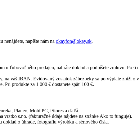
ku nenájdete, napíšte nám na
okayfon@okay.sk
.
tom u ľubovoľného predajcu, nahráte doklad a podpíšete zmluvu. Po 6
, na váš IBAN. Evidovaný zostatok zábezpeky sa po výplate zníži o 
 Pri produkte za 1 000 € dostanete späť 100 €.
ureka, Planeo, MobilPC, iStores a ďalší.
 vratko s.r.o. (fakturačné údaje nájdete na stránke Ako to funguje).
doklad o úhrade, fotografiu výrobku a sériového čísla.