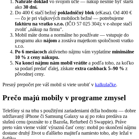
Nahráte doklad
vo svojom účte — nákup nesmie byť starší
ako
30 dní.
Do 400 € stačí bežný
pokladničný blok
(eKasa). Od 400 €
— čo je pri vlajkových mobiloch bežné — potrebujeme
faktúru na vratko s.r.o.
(IČO 57 025 304); v e-shope stačí
zvoliť „nákup na firmu".
Mobil máte doma a normálne ho používate — vstupuje do
programu ako
nájom
a zostáva majetkom spoločnosti vratko
s.r.o.
Po 6 mesiacoch
aktívneho nájmu vám vyplatíme
minimálne
10 % z ceny nákupu.
Na konci nájmu nám mobil vrátite
a podľa toho, za koľko
sa podarí predať ďalej, získate
extra cashback 5–90 %
z
pôvodnej ceny.
Presný prepočet pre váš mobil si viete urobiť v
kalkulačke
.
Prečo majú mobily v programe zmysel
Telefóny si na trhu s použitými zariadeniami držia hodnotu — dobre
udržiavaný iPhone či Samsung Galaxy sa aj po roku predáva za
slušnú cenu (poznáte to z Bazoša, Refurbed či Swappie). Práve
preto vám vieme vrátiť výraznú časť ceny: mobil po skončení nájmu
dostane druhý život u ďalšieho majiteľa namiesto toho, aby ležal v
šuflíku.