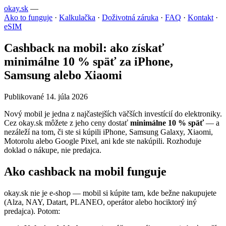
okay.sk
—
Ako to funguje
·
Kalkulačka
·
Doživotná záruka
·
FAQ
·
Kontakt
·
eSIM
Cashback na mobil: ako získať
minimálne 10 % späť za iPhone,
Samsung alebo Xiaomi
Publikované 14. júla 2026
Nový mobil je jedna z najčastejších väčších investícií do elektroniky.
Cez okay.sk môžete z jeho ceny dostať
minimálne 10 % späť
— a
nezáleží na tom, či ste si kúpili iPhone, Samsung Galaxy, Xiaomi,
Motorolu alebo Google Pixel, ani kde ste nakúpili. Rozhoduje
doklad o nákupe, nie predajca.
Ako cashback na mobil funguje
okay.sk nie je e-shop — mobil si kúpite tam, kde bežne nakupujete
(Alza, NAY, Datart, PLANEO, operátor alebo hociktorý iný
predajca). Potom: