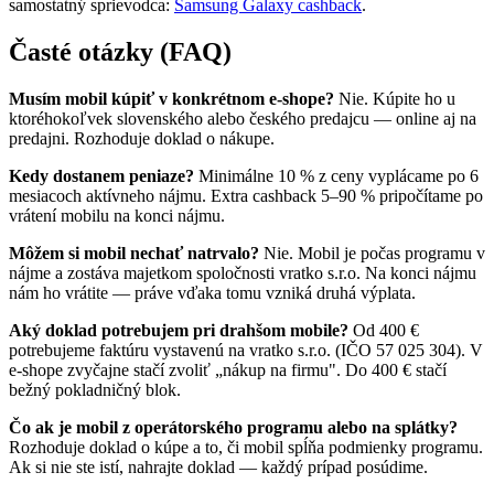
samostatný sprievodca:
Samsung Galaxy cashback
.
Časté otázky (FAQ)
Musím mobil kúpiť v konkrétnom e-shope?
Nie. Kúpite ho u
ktoréhokoľvek slovenského alebo českého predajcu — online aj na
predajni. Rozhoduje doklad o nákupe.
Kedy dostanem peniaze?
Minimálne 10 % z ceny vyplácame po 6
mesiacoch aktívneho nájmu. Extra cashback 5–90 % pripočítame po
vrátení mobilu na konci nájmu.
Môžem si mobil nechať natrvalo?
Nie. Mobil je počas programu v
nájme a zostáva majetkom spoločnosti vratko s.r.o. Na konci nájmu
nám ho vrátite — práve vďaka tomu vzniká druhá výplata.
Aký doklad potrebujem pri drahšom mobile?
Od 400 €
potrebujeme faktúru vystavenú na vratko s.r.o. (IČO 57 025 304). V
e-shope zvyčajne stačí zvoliť „nákup na firmu". Do 400 € stačí
bežný pokladničný blok.
Čo ak je mobil z operátorského programu alebo na splátky?
Rozhoduje doklad o kúpe a to, či mobil spĺňa podmienky programu.
Ak si nie ste istí, nahrajte doklad — každý prípad posúdime.