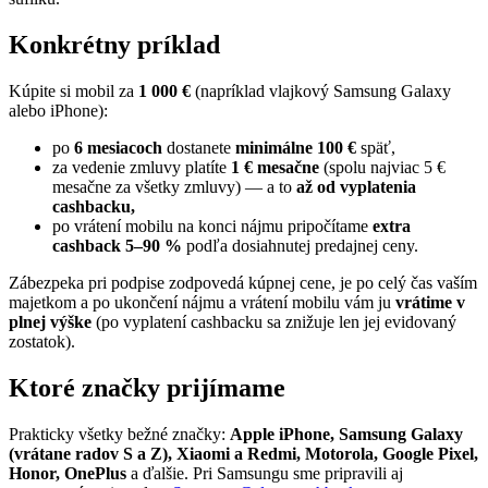
Konkrétny príklad
Kúpite si mobil za
1 000 €
(napríklad vlajkový Samsung Galaxy
alebo iPhone):
po
6 mesiacoch
dostanete
minimálne 100 €
späť,
za vedenie zmluvy platíte
1 € mesačne
(spolu najviac 5 €
mesačne za všetky zmluvy) — a to
až od vyplatenia
cashbacku,
po vrátení mobilu na konci nájmu pripočítame
extra
cashback 5–90 %
podľa dosiahnutej predajnej ceny.
Zábezpeka pri podpise zodpovedá kúpnej cene, je po celý čas vaším
majetkom a po ukončení nájmu a vrátení mobilu vám ju
vrátime v
plnej výške
(po vyplatení cashbacku sa znižuje len jej evidovaný
zostatok).
Ktoré značky prijímame
Prakticky všetky bežné značky:
Apple iPhone, Samsung Galaxy
(vrátane radov S a Z), Xiaomi a Redmi, Motorola, Google Pixel,
Honor, OnePlus
a ďalšie. Pri Samsungu sme pripravili aj