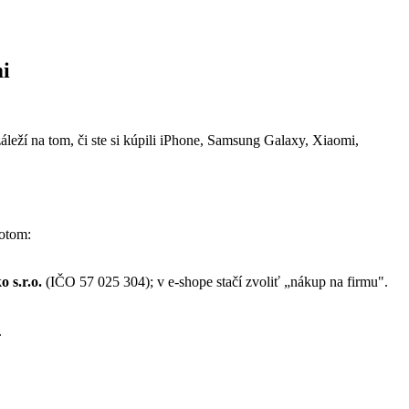
i
leží na tom, či ste si kúpili iPhone, Samsung Galaxy, Xiaomi,
Potom:
 s.r.o.
(IČO 57 025 304); v e-shope stačí zvoliť „nákup na firmu".
.