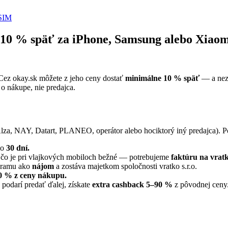
SIM
 10 % späť za iPhone, Samsung alebo Xiaom
. Cez okay.sk môžete z jeho ceny dostať
minimálne 10 % späť
— a nezá
o nákupe, nie predajca.
(Alza, NAY, Datart, PLANEO, operátor alebo hociktorý iný predajca). 
ko
30 dní.
čo je pri vlajkových mobiloch bežné — potrebujeme
faktúru na vratko
gramu ako
nájom
a zostáva majetkom spoločnosti vratko s.r.o.
0 % z ceny nákupu.
 podarí predať ďalej, získate
extra cashback 5–90 %
z pôvodnej ceny