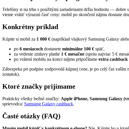
Telefóny si na trhu s použitými zariadeniami držia hodnotu — dobre 
vieme vrátiť výraznú časť ceny: mobil po skončení nájmu dostane druh
Konkrétny príklad
Kúpite si mobil za
1 000 €
(napríklad vlajkový Samsung Galaxy alebo
po
6 mesiacoch
dostanete
minimálne 100 €
späť,
za vedenie zmluvy platíte
1 € mesačne
(spolu najviac 5 € mes
po vrátení mobilu na konci nájmu pripočítame
extra cashback
Zábezpeka pri podpise zodpovedá kúpnej cene, je po celý čas vaším
zostatok).
Ktoré značky prijímame
Prakticky všetky bežné značky:
Apple iPhone, Samsung Galaxy (vrá
sprievodca:
Samsung Galaxy cashback
.
Časté otázky (FAQ)
Musím mobil kúpiť v konkrétnom e-shope?
Nie. Kúpite ho u ktor