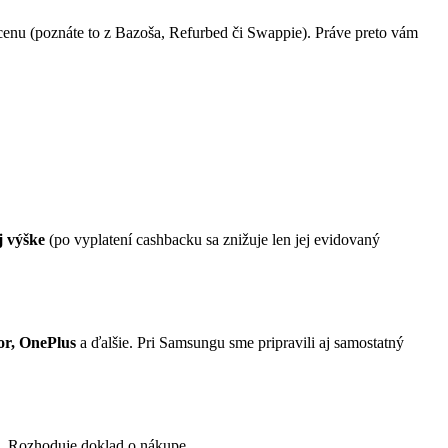
cenu (poznáte to z Bazoša, Refurbed či Swappie). Práve preto vám
j výške
(po vyplatení cashbacku sa znižuje len jej evidovaný
or, OnePlus
a ďalšie. Pri Samsungu sme pripravili aj samostatný
i. Rozhoduje doklad o nákupe.