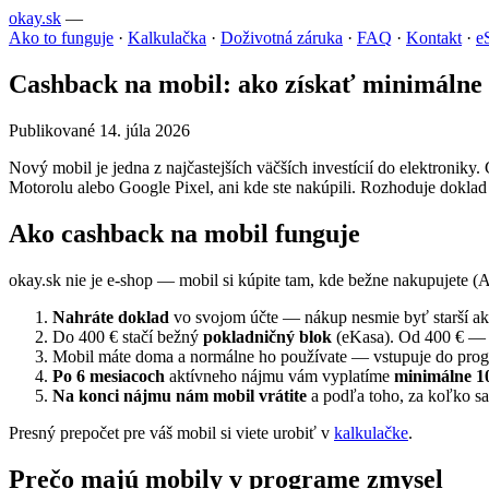
okay.sk
—
Ako to funguje
·
Kalkulačka
·
Doživotná záruka
·
FAQ
·
Kontakt
·
e
Cashback na mobil: ako získať minimálne
Publikované 14. júla 2026
Nový mobil je jedna z najčastejších väčších investícií do elektroniky
Motorolu alebo Google Pixel, ani kde ste nakúpili. Rozhoduje doklad 
Ako cashback na mobil funguje
okay.sk nie je e-shop — mobil si kúpite tam, kde bežne nakupujete 
Nahráte doklad
vo svojom účte — nákup nesmie byť starší a
Do 400 € stačí bežný
pokladničný blok
(eKasa). Od 400 € — 
Mobil máte doma a normálne ho používate — vstupuje do pro
Po 6 mesiacoch
aktívneho nájmu vám vyplatíme
minimálne 1
Na konci nájmu nám mobil vrátite
a podľa toho, za koľko sa
Presný prepočet pre váš mobil si viete urobiť v
kalkulačke
.
Prečo majú mobily v programe zmysel