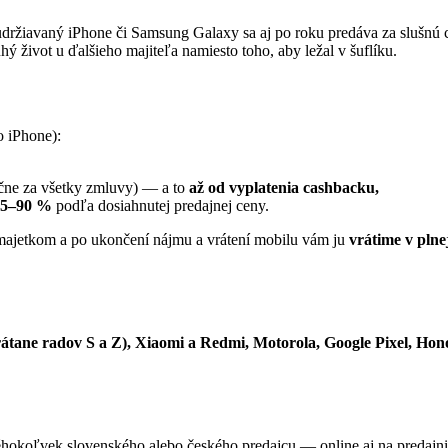
udržiavaný iPhone či Samsung Galaxy sa aj po roku predáva za slušnú 
ý život u ďalšieho majiteľa namiesto toho, aby ležal v šuflíku.
 iPhone):
ačne za všetky zmluvy) — a to
až od vyplatenia cashbacku,
 5–90 %
podľa dosiahnutej predajnej ceny.
 majetkom a po ukončení nájmu a vrátení mobilu vám ju
vrátime v plne
tane radov S a Z), Xiaomi a Redmi, Motorola, Google Pixel, Hon
éhokoľvek slovenského alebo českého predajcu — online aj na predajn