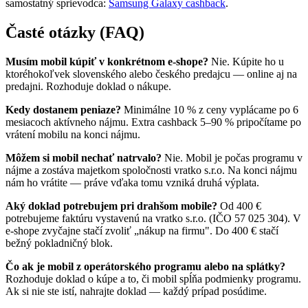
samostatný sprievodca:
Samsung Galaxy cashback
.
Časté otázky (FAQ)
Musím mobil kúpiť v konkrétnom e-shope?
Nie. Kúpite ho u
ktoréhokoľvek slovenského alebo českého predajcu — online aj na
predajni. Rozhoduje doklad o nákupe.
Kedy dostanem peniaze?
Minimálne 10 % z ceny vyplácame po 6
mesiacoch aktívneho nájmu. Extra cashback 5–90 % pripočítame po
vrátení mobilu na konci nájmu.
Môžem si mobil nechať natrvalo?
Nie. Mobil je počas programu v
nájme a zostáva majetkom spoločnosti vratko s.r.o. Na konci nájmu
nám ho vrátite — práve vďaka tomu vzniká druhá výplata.
Aký doklad potrebujem pri drahšom mobile?
Od 400 €
potrebujeme faktúru vystavenú na vratko s.r.o. (IČO 57 025 304). V
e-shope zvyčajne stačí zvoliť „nákup na firmu". Do 400 € stačí
bežný pokladničný blok.
Čo ak je mobil z operátorského programu alebo na splátky?
Rozhoduje doklad o kúpe a to, či mobil spĺňa podmienky programu.
Ak si nie ste istí, nahrajte doklad — každý prípad posúdime.