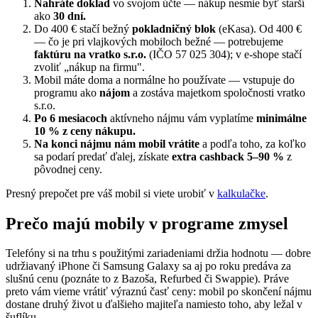
Nahráte doklad
vo svojom účte — nákup nesmie byť starší
ako
30 dní.
Do 400 € stačí bežný
pokladničný blok
(eKasa). Od 400 €
— čo je pri vlajkových mobiloch bežné — potrebujeme
faktúru na vratko s.r.o.
(IČO 57 025 304); v e-shope stačí
zvoliť „nákup na firmu".
Mobil máte doma a normálne ho používate — vstupuje do
programu ako
nájom
a zostáva majetkom spoločnosti vratko
s.r.o.
Po 6 mesiacoch
aktívneho nájmu vám vyplatíme
minimálne
10 % z ceny nákupu.
Na konci nájmu nám mobil vrátite
a podľa toho, za koľko
sa podarí predať ďalej, získate
extra cashback 5–90 %
z
pôvodnej ceny.
Presný prepočet pre váš mobil si viete urobiť v
kalkulačke
.
Prečo majú mobily v programe zmysel
Telefóny si na trhu s použitými zariadeniami držia hodnotu — dobre
udržiavaný iPhone či Samsung Galaxy sa aj po roku predáva za
slušnú cenu (poznáte to z Bazoša, Refurbed či Swappie). Práve
preto vám vieme vrátiť výraznú časť ceny: mobil po skončení nájmu
dostane druhý život u ďalšieho majiteľa namiesto toho, aby ležal v
šuflíku.