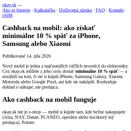
okay.sk
—
Ako to funguje
·
Kalkulačka
·
Doživotná záruka
·
FAQ
·
Kontakt
·
eSIM
Cashback na mobil: ako získať
minimálne 10 % späť za iPhone,
Samsung alebo Xiaomi
Publikované 14. júla 2026
Nový mobil je jedna z najčastejších väčších investícií do elektroniky.
Cez okay.sk môžete z jeho ceny dostať
minimálne 10 % späť
— a
nezáleží na tom, či ste si kúpili iPhone, Samsung Galaxy, Xiaomi,
Motorolu alebo Google Pixel, ani kde ste nakúpili. Rozhoduje
doklad o nákupe, nie predajca.
Ako cashback na mobil funguje
okay.sk nie je e-shop — mobil si kúpite tam, kde bežne nakupujete
(Alza, NAY, Datart, PLANEO, operátor alebo hociktorý iný
predajca). Potom: