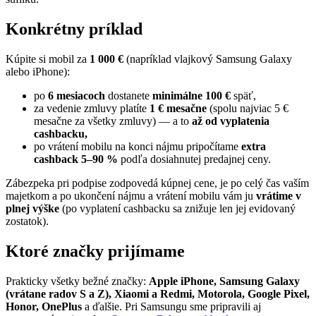
Konkrétny príklad
Kúpite si mobil za
1 000 €
(napríklad vlajkový Samsung Galaxy
alebo iPhone):
po
6 mesiacoch
dostanete
minimálne 100 €
späť,
za vedenie zmluvy platíte
1 € mesačne
(spolu najviac 5 €
mesačne za všetky zmluvy) — a to
až od vyplatenia
cashbacku,
po vrátení mobilu na konci nájmu pripočítame
extra
cashback 5–90 %
podľa dosiahnutej predajnej ceny.
Zábezpeka pri podpise zodpovedá kúpnej cene, je po celý čas vaším
majetkom a po ukončení nájmu a vrátení mobilu vám ju
vrátime v
plnej výške
(po vyplatení cashbacku sa znižuje len jej evidovaný
zostatok).
Ktoré značky prijímame
Prakticky všetky bežné značky:
Apple iPhone, Samsung Galaxy
(vrátane radov S a Z), Xiaomi a Redmi, Motorola, Google Pixel,
Honor, OnePlus
a ďalšie. Pri Samsungu sme pripravili aj