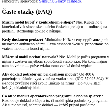
samostatný sprievodca:
Samsung Galaxy cashback
.
Časté otázky (FAQ)
Musím mobil kúpiť v konkrétnom e-shope?
Nie. Kúpite ho u
ktoréhokoľvek slovenského alebo českého predajcu — online aj na
predajni. Rozhoduje doklad o nákupe.
Kedy dostanem peniaze?
Minimálne 10 % z ceny vyplácame po 6
mesiacoch aktívneho nájmu. Extra cashback 5–90 % pripočítame po
vrátení mobilu na konci nájmu.
Môžem si mobil nechať natrvalo?
Nie. Mobil je počas programu v
nájme a zostáva majetkom spoločnosti vratko s.r.o. Na konci nájmu
nám ho vrátite — práve vďaka tomu vzniká druhá výplata.
Aký doklad potrebujem pri drahšom mobile?
Od 400 €
potrebujeme faktúru vystavenú na vratko s.r.o. (IČO 57 025 304). V
e-shope zvyčajne stačí zvoliť „nákup na firmu". Do 400 € stačí
bežný pokladničný blok.
Čo ak je mobil z operátorského programu alebo na splátky?
Rozhoduje doklad o kúpe a to, či mobil spĺňa podmienky programu.
Ak si nie ste istí, nahrajte doklad — každý prípad posúdime.