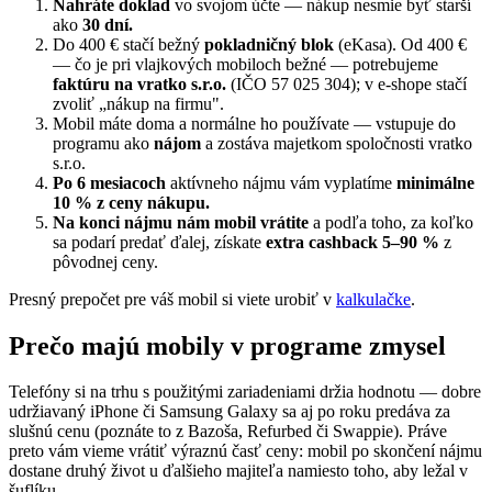
Nahráte doklad
vo svojom účte — nákup nesmie byť starší
ako
30 dní.
Do 400 € stačí bežný
pokladničný blok
(eKasa). Od 400 €
— čo je pri vlajkových mobiloch bežné — potrebujeme
faktúru na vratko s.r.o.
(IČO 57 025 304); v e-shope stačí
zvoliť „nákup na firmu".
Mobil máte doma a normálne ho používate — vstupuje do
programu ako
nájom
a zostáva majetkom spoločnosti vratko
s.r.o.
Po 6 mesiacoch
aktívneho nájmu vám vyplatíme
minimálne
10 % z ceny nákupu.
Na konci nájmu nám mobil vrátite
a podľa toho, za koľko
sa podarí predať ďalej, získate
extra cashback 5–90 %
z
pôvodnej ceny.
Presný prepočet pre váš mobil si viete urobiť v
kalkulačke
.
Prečo majú mobily v programe zmysel
Telefóny si na trhu s použitými zariadeniami držia hodnotu — dobre
udržiavaný iPhone či Samsung Galaxy sa aj po roku predáva za
slušnú cenu (poznáte to z Bazoša, Refurbed či Swappie). Práve
preto vám vieme vrátiť výraznú časť ceny: mobil po skončení nájmu
dostane druhý život u ďalšieho majiteľa namiesto toho, aby ležal v
šuflíku.