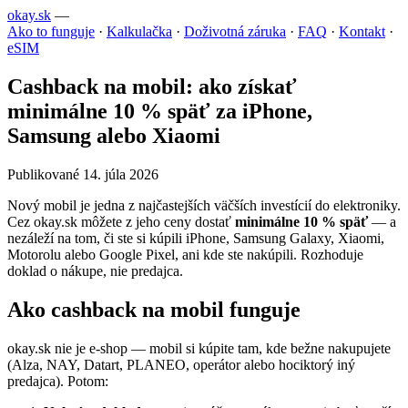
okay.sk
—
Ako to funguje
·
Kalkulačka
·
Doživotná záruka
·
FAQ
·
Kontakt
·
eSIM
Cashback na mobil: ako získať
minimálne 10 % späť za iPhone,
Samsung alebo Xiaomi
Publikované 14. júla 2026
Nový mobil je jedna z najčastejších väčších investícií do elektroniky.
Cez okay.sk môžete z jeho ceny dostať
minimálne 10 % späť
— a
nezáleží na tom, či ste si kúpili iPhone, Samsung Galaxy, Xiaomi,
Motorolu alebo Google Pixel, ani kde ste nakúpili. Rozhoduje
doklad o nákupe, nie predajca.
Ako cashback na mobil funguje
okay.sk nie je e-shop — mobil si kúpite tam, kde bežne nakupujete
(Alza, NAY, Datart, PLANEO, operátor alebo hociktorý iný
predajca). Potom: