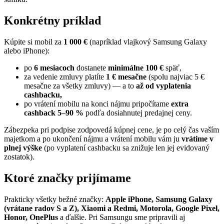
Konkrétny príklad
Kúpite si mobil za
1 000 €
(napríklad vlajkový Samsung Galaxy
alebo iPhone):
po
6 mesiacoch
dostanete
minimálne 100 €
späť,
za vedenie zmluvy platíte
1 € mesačne
(spolu najviac 5 €
mesačne za všetky zmluvy) — a to
až od vyplatenia
cashbacku,
po vrátení mobilu na konci nájmu pripočítame
extra
cashback 5–90 %
podľa dosiahnutej predajnej ceny.
Zábezpeka pri podpise zodpovedá kúpnej cene, je po celý čas vaším
majetkom a po ukončení nájmu a vrátení mobilu vám ju
vrátime v
plnej výške
(po vyplatení cashbacku sa znižuje len jej evidovaný
zostatok).
Ktoré značky prijímame
Prakticky všetky bežné značky:
Apple iPhone, Samsung Galaxy
(vrátane radov S a Z), Xiaomi a Redmi, Motorola, Google Pixel,
Honor, OnePlus
a ďalšie. Pri Samsungu sme pripravili aj