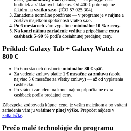
hodiniek a základných tabletov. Od 400 € potrebujeme
faktúru na
vratko s.r.o.
(IČO 57 025 304).
Zariadenie normálne používate — v programe je v
nájme
a
zostáva majetkom spoločnosti vratko s.r.o.
Po 6 mesiacoch
vám vyplatíme
minimálne 10 % z ceny.
Na konci nájmu zariadenie vrátite
a pripočítame
extra
cashback 5–90 %
podľa dosiahnutej predajnej ceny.
Príklad: Galaxy Tab + Galaxy Watch za
800 €
Po 6 mesiacoch dostanete
minimálne 80 €
späť.
Za vedenie zmluvy platíte
1 € mesačne za zmluvu
(spolu
najviac 5 € mesačne za všetky zmluvy) — až od vyplatenia
cashbacku.
Po vrátení zariadení na konci nájmu pripočítame extra
cashback podľa predajnej ceny.
Zábezpeka zodpovedá kúpnej cene, je vaším majetkom a po vrátení
zariadenia vám ju
vrátime v plnej výške.
Prepočet nájdete v
kalkulačke
.
Prečo malé technológie do programu