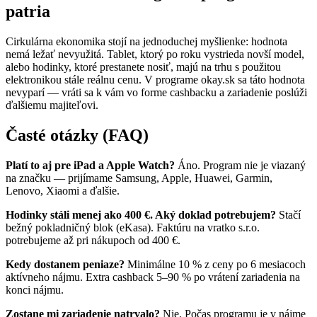
patria
Cirkulárna ekonomika stojí na jednoduchej myšlienke: hodnota
nemá ležať nevyužitá. Tablet, ktorý po roku vystrieda novší model,
alebo hodinky, ktoré prestanete nosiť, majú na trhu s použitou
elektronikou stále reálnu cenu. V programe okay.sk sa táto hodnota
nevyparí — vráti sa k vám vo forme cashbacku a zariadenie poslúži
ďalšiemu majiteľovi.
Časté otázky (FAQ)
Platí to aj pre iPad a Apple Watch?
Áno. Program nie je viazaný
na značku — prijímame Samsung, Apple, Huawei, Garmin,
Lenovo, Xiaomi a ďalšie.
Hodinky stáli menej ako 400 €. Aký doklad potrebujem?
Stačí
bežný pokladničný blok (eKasa). Faktúru na vratko s.r.o.
potrebujeme až pri nákupoch od 400 €.
Kedy dostanem peniaze?
Minimálne 10 % z ceny po 6 mesiacoch
aktívneho nájmu. Extra cashback 5–90 % po vrátení zariadenia na
konci nájmu.
Zostane mi zariadenie natrvalo?
Nie. Počas programu je v nájme