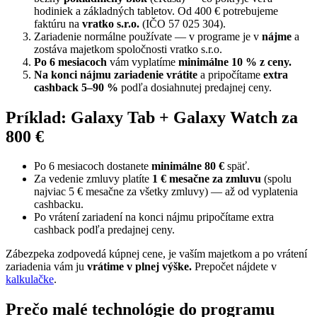
hodiniek a základných tabletov. Od 400 € potrebujeme
faktúru na
vratko s.r.o.
(IČO 57 025 304).
Zariadenie normálne používate — v programe je v
nájme
a
zostáva majetkom spoločnosti vratko s.r.o.
Po 6 mesiacoch
vám vyplatíme
minimálne 10 % z ceny.
Na konci nájmu zariadenie vrátite
a pripočítame
extra
cashback 5–90 %
podľa dosiahnutej predajnej ceny.
Príklad: Galaxy Tab + Galaxy Watch za
800 €
Po 6 mesiacoch dostanete
minimálne 80 €
späť.
Za vedenie zmluvy platíte
1 € mesačne za zmluvu
(spolu
najviac 5 € mesačne za všetky zmluvy) — až od vyplatenia
cashbacku.
Po vrátení zariadení na konci nájmu pripočítame extra
cashback podľa predajnej ceny.
Zábezpeka zodpovedá kúpnej cene, je vaším majetkom a po vrátení
zariadenia vám ju
vrátime v plnej výške.
Prepočet nájdete v
kalkulačke
.
Prečo malé technológie do programu