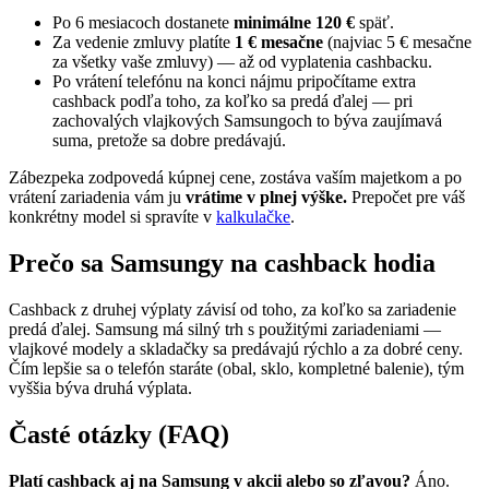
Po 6 mesiacoch dostanete
minimálne 120 €
späť.
Za vedenie zmluvy platíte
1 € mesačne
(najviac 5 € mesačne
za všetky vaše zmluvy) — až od vyplatenia cashbacku.
Po vrátení telefónu na konci nájmu pripočítame extra
cashback podľa toho, za koľko sa predá ďalej — pri
zachovalých vlajkových Samsungoch to býva zaujímavá
suma, pretože sa dobre predávajú.
Zábezpeka zodpovedá kúpnej cene, zostáva vaším majetkom a po
vrátení zariadenia vám ju
vrátime v plnej výške.
Prepočet pre váš
konkrétny model si spravíte v
kalkulačke
.
Prečo sa Samsungy na cashback hodia
Cashback z druhej výplaty závisí od toho, za koľko sa zariadenie
predá ďalej. Samsung má silný trh s použitými zariadeniami —
vlajkové modely a skladačky sa predávajú rýchlo a za dobré ceny.
Čím lepšie sa o telefón staráte (obal, sklo, kompletné balenie), tým
vyššia býva druhá výplata.
Časté otázky (FAQ)
Platí cashback aj na Samsung v akcii alebo so zľavou?
Áno.