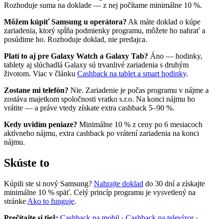
Rozhoduje suma na doklade — z nej počítame minimálne 10 %.
Môžem kúpiť Samsung u operátora?
Ak máte doklad o kúpe
zariadenia, ktorý spĺňa podmienky programu, môžete ho nahrať a
posúdime ho. Rozhoduje doklad, nie predajca.
Platí to aj pre Galaxy Watch a Galaxy Tab?
Áno — hodinky,
tablety aj slúchadlá Galaxy sú trvanlivé zariadenia s druhým
životom. Viac v článku
Cashback na tablet a smart hodinky
.
Zostane mi telefón?
Nie. Zariadenie je počas programu v nájme a
zostáva majetkom spoločnosti vratko s.r.o. Na konci nájmu ho
vrátite — a práve vtedy získate extra cashback 5–90 %.
Kedy uvidím peniaze?
Minimálne 10 % z ceny po 6 mesiacoch
aktívneho nájmu, extra cashback po vrátení zariadenia na konci
nájmu.
Skúste to
Kúpili ste si nový Samsung?
Nahrajte doklad
do 30 dní a získajte
minimálne 10 % späť. Celý princíp programu je vysvetlený na
stránke
Ako to funguje
.
Prečítajte si tiež:
Cashback na mobil
·
Cashback na televízor
·