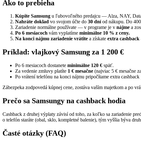
Ako to prebieha
Kúpite Samsung
u ľubovoľného predajcu — Alza, NAY, Datart
Nahráte doklad
vo svojom účte do
30 dní
od nákupu. Do 400 
Zariadenie normálne používate — v programe je v
nájme
a zos
Po 6 mesiacoch
vám vyplatíme
minimálne 10 % z ceny.
Na konci nájmu zariadenie vrátite
a získate
extra cashback
Príklad: vlajkový Samsung za 1 200 €
Po 6 mesiacoch dostanete
minimálne 120 €
späť.
Za vedenie zmluvy platíte
1 € mesačne
(najviac 5 € mesačne z
Po vrátení telefónu na konci nájmu pripočítame extra cashbac
Zábezpeka zodpovedá kúpnej cene, zostáva vaším majetkom a po vrát
Prečo sa Samsungy na cashback hodia
Cashback z druhej výplaty závisí od toho, za koľko sa zariadenie pre
o telefón staráte (obal, sklo, kompletné balenie), tým vyššia býva druh
Časté otázky (FAQ)