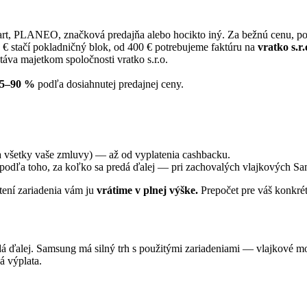
, PLANEO, značková predajňa alebo hocikto iný. Za bežnú cenu, poko
€ stačí pokladničný blok, od 400 € potrebujeme faktúru na
vratko s.r.
táva majetkom spoločnosti vratko s.r.o.
 5–90 %
podľa dosiahnutej predajnej ceny.
a všetky vaše zmluvy) — až od vyplatenia cashbacku.
k podľa toho, za koľko sa predá ďalej — pri zachovalých vlajkových S
ení zariadenia vám ju
vrátime v plnej výške.
Prepočet pre váš konkrét
dá ďalej. Samsung má silný trh s použitými zariadeniami — vlajkové mo
á výplata.