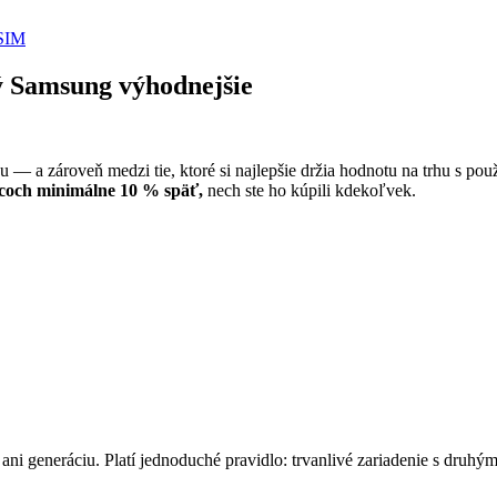
SIM
ý Samsung výhodnejšie
— a zároveň medzi tie, ktoré si najlepšie držia hodnotu na trhu s pou
acoch minimálne 10 % späť,
nech ste ho kúpili kdekoľvek.
i generáciu. Platí jednoduché pravidlo: trvanlivé zariadenie s druhý