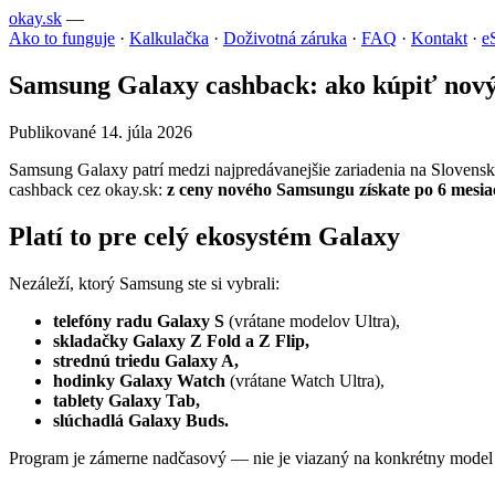
okay.sk
—
Ako to funguje
·
Kalkulačka
·
Doživotná záruka
·
FAQ
·
Kontakt
·
e
Samsung Galaxy cashback: ako kúpiť nov
Publikované 14. júla 2026
Samsung Galaxy patrí medzi najpredávanejšie zariadenia na Slovensku 
cashback cez okay.sk:
z ceny nového Samsungu získate po 6 mesi
Platí to pre celý ekosystém Galaxy
Nezáleží, ktorý Samsung ste si vybrali:
telefóny radu Galaxy S
(vrátane modelov Ultra),
skladačky Galaxy Z Fold a Z Flip,
strednú triedu Galaxy A,
hodinky Galaxy Watch
(vrátane Watch Ultra),
tablety Galaxy Tab,
slúchadlá Galaxy Buds.
Program je zámerne nadčasový — nie je viazaný na konkrétny model an