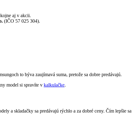
jne aj v akcii.
o.
(IČO 57 025 304).
amsungoch to býva zaujímavá suma, pretože sa dobre predávajú.
ny model si spravíte v
kalkulačke
.
dely a skladačky sa predávajú rýchlo a za dobré ceny. Čím lepšie sa