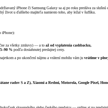
udržiavaný iPhone či Samsung Galaxy sa aj po roku predáva za slušnú 
ý život u ďalšieho majiteľa namiesto toho, aby ležal v šuflíku.
 iPhone):
ačne za všetky zmluvy) — a to
až od vyplatenia cashbacku,
 5–90 %
podľa dosiahnutej predajnej ceny.
 majetkom a po ukončení nájmu a vrátení mobilu vám ju
vrátime v plne
tane radov S a Z), Xiaomi a Redmi, Motorola, Google Pixel, Hon
éhokoľvek slovenského alebo českého predajcu — online aj na predajn