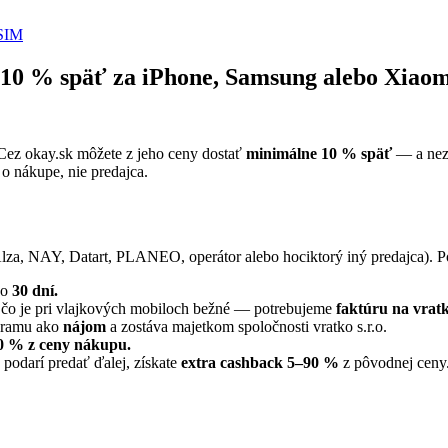
SIM
 10 % späť za iPhone, Samsung alebo Xiaom
. Cez okay.sk môžete z jeho ceny dostať
minimálne 10 % späť
— a nezá
o nákupe, nie predajca.
(Alza, NAY, Datart, PLANEO, operátor alebo hociktorý iný predajca). 
ko
30 dní.
čo je pri vlajkových mobiloch bežné — potrebujeme
faktúru na vratko
gramu ako
nájom
a zostáva majetkom spoločnosti vratko s.r.o.
0 % z ceny nákupu.
 podarí predať ďalej, získate
extra cashback 5–90 %
z pôvodnej ceny