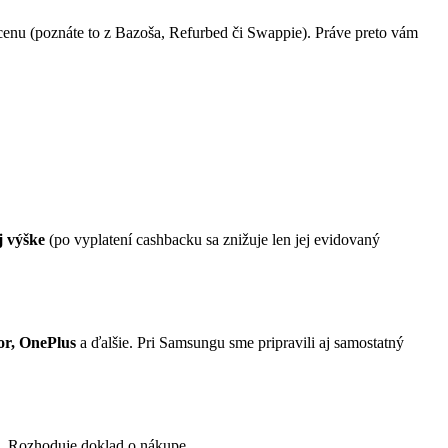
cenu (poznáte to z Bazoša, Refurbed či Swappie). Práve preto vám
j výške
(po vyplatení cashbacku sa znižuje len jej evidovaný
or, OnePlus
a ďalšie. Pri Samsungu sme pripravili aj samostatný
i. Rozhoduje doklad o nákupe.