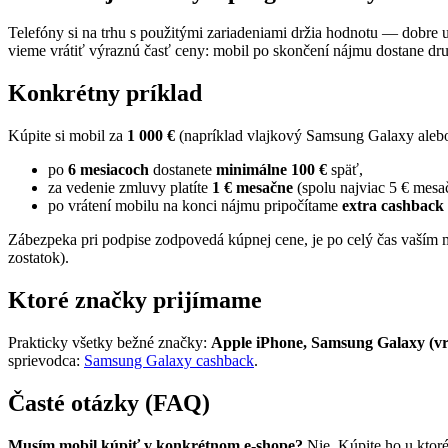
Telefóny si na trhu s použitými zariadeniami držia hodnotu — dobre 
vieme vrátiť výraznú časť ceny: mobil po skončení nájmu dostane druh
Konkrétny príklad
Kúpite si mobil za
1 000 €
(napríklad vlajkový Samsung Galaxy alebo
po
6 mesiacoch
dostanete
minimálne 100 €
späť,
za vedenie zmluvy platíte
1 € mesačne
(spolu najviac 5 € mes
po vrátení mobilu na konci nájmu pripočítame
extra cashback
Zábezpeka pri podpise zodpovedá kúpnej cene, je po celý čas vaším
zostatok).
Ktoré značky prijímame
Prakticky všetky bežné značky:
Apple iPhone, Samsung Galaxy (vrá
sprievodca:
Samsung Galaxy cashback
.
Časté otázky (FAQ)
Musím mobil kúpiť v konkrétnom e-shope?
Nie. Kúpite ho u ktor