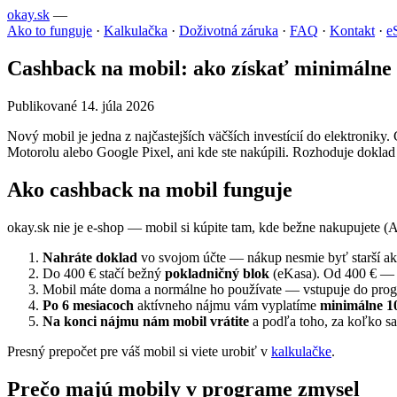
okay.sk
—
Ako to funguje
·
Kalkulačka
·
Doživotná záruka
·
FAQ
·
Kontakt
·
e
Cashback na mobil: ako získať minimálne
Publikované 14. júla 2026
Nový mobil je jedna z najčastejších väčších investícií do elektroniky
Motorolu alebo Google Pixel, ani kde ste nakúpili. Rozhoduje doklad 
Ako cashback na mobil funguje
okay.sk nie je e-shop — mobil si kúpite tam, kde bežne nakupujete 
Nahráte doklad
vo svojom účte — nákup nesmie byť starší a
Do 400 € stačí bežný
pokladničný blok
(eKasa). Od 400 € — 
Mobil máte doma a normálne ho používate — vstupuje do pro
Po 6 mesiacoch
aktívneho nájmu vám vyplatíme
minimálne 1
Na konci nájmu nám mobil vrátite
a podľa toho, za koľko sa
Presný prepočet pre váš mobil si viete urobiť v
kalkulačke
.
Prečo majú mobily v programe zmysel