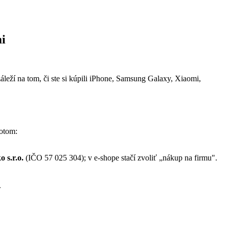
i
leží na tom, či ste si kúpili iPhone, Samsung Galaxy, Xiaomi,
Potom:
 s.r.o.
(IČO 57 025 304); v e-shope stačí zvoliť „nákup na firmu".
.