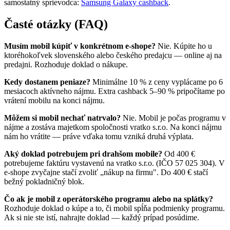
samostatný sprievodca:
Samsung Galaxy cashback
.
Časté otázky (FAQ)
Musím mobil kúpiť v konkrétnom e-shope?
Nie. Kúpite ho u
ktoréhokoľvek slovenského alebo českého predajcu — online aj na
predajni. Rozhoduje doklad o nákupe.
Kedy dostanem peniaze?
Minimálne 10 % z ceny vyplácame po 6
mesiacoch aktívneho nájmu. Extra cashback 5–90 % pripočítame po
vrátení mobilu na konci nájmu.
Môžem si mobil nechať natrvalo?
Nie. Mobil je počas programu v
nájme a zostáva majetkom spoločnosti vratko s.r.o. Na konci nájmu
nám ho vrátite — práve vďaka tomu vzniká druhá výplata.
Aký doklad potrebujem pri drahšom mobile?
Od 400 €
potrebujeme faktúru vystavenú na vratko s.r.o. (IČO 57 025 304). V
e-shope zvyčajne stačí zvoliť „nákup na firmu". Do 400 € stačí
bežný pokladničný blok.
Čo ak je mobil z operátorského programu alebo na splátky?
Rozhoduje doklad o kúpe a to, či mobil spĺňa podmienky programu.
Ak si nie ste istí, nahrajte doklad — každý prípad posúdime.