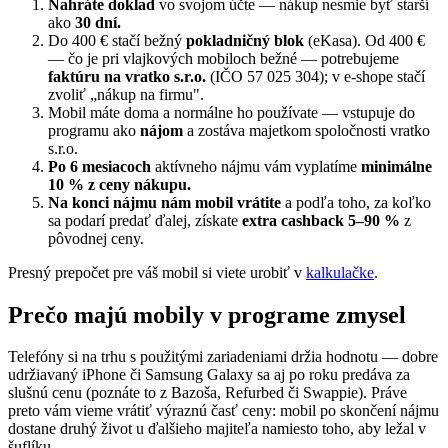
Nahráte doklad
vo svojom účte — nákup nesmie byť starší
ako
30 dní.
Do 400 € stačí bežný
pokladničný blok
(eKasa). Od 400 €
— čo je pri vlajkových mobiloch bežné — potrebujeme
faktúru na vratko s.r.o.
(IČO 57 025 304); v e-shope stačí
zvoliť „nákup na firmu".
Mobil máte doma a normálne ho používate — vstupuje do
programu ako
nájom
a zostáva majetkom spoločnosti vratko
s.r.o.
Po 6 mesiacoch
aktívneho nájmu vám vyplatíme
minimálne
10 % z ceny nákupu.
Na konci nájmu nám mobil vrátite
a podľa toho, za koľko
sa podarí predať ďalej, získate
extra cashback 5–90 %
z
pôvodnej ceny.
Presný prepočet pre váš mobil si viete urobiť v
kalkulačke
.
Prečo majú mobily v programe zmysel
Telefóny si na trhu s použitými zariadeniami držia hodnotu — dobre
udržiavaný iPhone či Samsung Galaxy sa aj po roku predáva za
slušnú cenu (poznáte to z Bazoša, Refurbed či Swappie). Práve
preto vám vieme vrátiť výraznú časť ceny: mobil po skončení nájmu
dostane druhý život u ďalšieho majiteľa namiesto toho, aby ležal v
šuflíku.