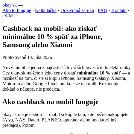
okay.sk
—
Ako to funguje
·
Kalkulačka
·
Doživotná záruka
·
FAQ
·
Kontakt
·
eSIM
Cashback na mobil: ako získať
minimálne 10 % späť za iPhone,
Samsung alebo Xiaomi
Publikované 14. júla 2026
Nový mobil je jedna z najčastejších väčších investícií do elektroniky.
Cez okay.sk môžete z jeho ceny dostať
minimálne 10 % späť
— a
nezáleží na tom, či ste si kúpili iPhone, Samsung Galaxy, Xiaomi,
Motorolu alebo Google Pixel, ani kde ste nakúpili. Rozhoduje
doklad o nákupe, nie predajca.
Ako cashback na mobil funguje
okay.sk nie je e-shop — mobil si kúpite tam, kde bežne nakupujete
(Alza, NAY, Datart, PLANEO, operátor alebo hociktorý iný
predajca). Potom: