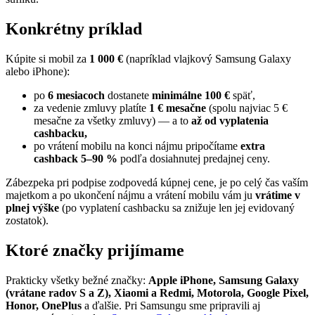
Konkrétny príklad
Kúpite si mobil za
1 000 €
(napríklad vlajkový Samsung Galaxy
alebo iPhone):
po
6 mesiacoch
dostanete
minimálne 100 €
späť,
za vedenie zmluvy platíte
1 € mesačne
(spolu najviac 5 €
mesačne za všetky zmluvy) — a to
až od vyplatenia
cashbacku,
po vrátení mobilu na konci nájmu pripočítame
extra
cashback 5–90 %
podľa dosiahnutej predajnej ceny.
Zábezpeka pri podpise zodpovedá kúpnej cene, je po celý čas vaším
majetkom a po ukončení nájmu a vrátení mobilu vám ju
vrátime v
plnej výške
(po vyplatení cashbacku sa znižuje len jej evidovaný
zostatok).
Ktoré značky prijímame
Prakticky všetky bežné značky:
Apple iPhone, Samsung Galaxy
(vrátane radov S a Z), Xiaomi a Redmi, Motorola, Google Pixel,
Honor, OnePlus
a ďalšie. Pri Samsungu sme pripravili aj