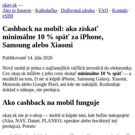
okay.sk
—
Ako to funguje
·
Kalkulačka
·
Doživotná záruka
·
FAQ
·
Kontakt
·
eSIM
Cashback na mobil: ako získať
minimálne 10 % späť za iPhone,
Samsung alebo Xiaomi
Publikované 14. júla 2026
Nový mobil je jedna z najčastejších väčších investícií do elektroniky.
Cez okay.sk môžete z jeho ceny dostať
minimálne 10 % späť
— a
nezáleží na tom, či ste si kúpili iPhone, Samsung Galaxy, Xiaomi,
Motorolu alebo Google Pixel, ani kde ste nakúpili. Rozhoduje
doklad o nákupe, nie predajca.
Ako cashback na mobil funguje
okay.sk nie je e-shop — mobil si kúpite tam, kde bežne nakupujete
(Alza, NAY, Datart, PLANEO, operátor alebo hociktorý iný
predajca). Potom: