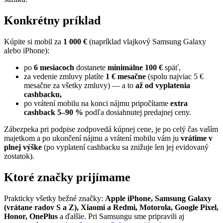
Konkrétny príklad
Kúpite si mobil za
1 000 €
(napríklad vlajkový Samsung Galaxy
alebo iPhone):
po
6 mesiacoch
dostanete
minimálne 100 €
späť,
za vedenie zmluvy platíte
1 € mesačne
(spolu najviac 5 €
mesačne za všetky zmluvy) — a to
až od vyplatenia
cashbacku,
po vrátení mobilu na konci nájmu pripočítame
extra
cashback 5–90 %
podľa dosiahnutej predajnej ceny.
Zábezpeka pri podpise zodpovedá kúpnej cene, je po celý čas vaším
majetkom a po ukončení nájmu a vrátení mobilu vám ju
vrátime v
plnej výške
(po vyplatení cashbacku sa znižuje len jej evidovaný
zostatok).
Ktoré značky prijímame
Prakticky všetky bežné značky:
Apple iPhone, Samsung Galaxy
(vrátane radov S a Z), Xiaomi a Redmi, Motorola, Google Pixel,
Honor, OnePlus
a ďalšie. Pri Samsungu sme pripravili aj