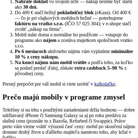
Nahráte doklad
vo svojom účte — nákup nesmie byť starší
ako
30 dní.
Do 400 € stačí bežný
pokladničný blok
(eKasa). Od 400 €
— čo je pri vlajkových mobiloch bežné — potrebujeme
faktúru na vratko s.r.o.
(IČO 57 025 304); v e-shope stačí
zvoliť „nákup na firmu".
Mobil máte doma a normálne ho používate — vstupuje do
programu ako
nájom
a zostáva majetkom spoločnosti vratko
s.r.o.
Po 6 mesiacoch
aktívneho nájmu vám vyplatíme
minimálne
10 % z ceny nákupu.
Na konci nájmu nám mobil vrátite
a podľa toho, za koľko
sa podarí predať ďalej, získate
extra cashback 5–90 %
z
pôvodnej ceny.
Presný prepočet pre váš mobil si viete urobiť v
kalkulačke
.
Prečo majú mobily v programe zmysel
Telefóny si na trhu s použitými zariadeniami držia hodnotu — dobre
udržiavaný iPhone či Samsung Galaxy sa aj po roku predáva za
slušnú cenu (poznáte to z Bazoša, Refurbed či Swappie). Práve
preto vám vieme vrátiť výraznú časť ceny: mobil po skončení nájmu
dostane druhý život u ďalšieho majiteľa namiesto toho, aby ležal v
šuflíku.