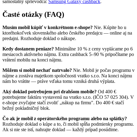
samostatný sprievodca:
Samsung Galaxy cashback
.
Časté otázky (FAQ)
Musím mobil kúpiť v konkrétnom e-shope?
Nie. Kúpite ho u
ktoréhokoľvek slovenského alebo českého predajcu — online aj na
predajni. Rozhoduje doklad o nákupe.
Kedy dostanem peniaze?
Minimálne 10 % z ceny vyplácame po 6
mesiacoch aktívneho nájmu. Extra cashback 5–90 % pripočítame po
vrátení mobilu na konci nájmu.
Môžem si mobil nechať natrvalo?
Nie. Mobil je počas programu v
nájme a zostáva majetkom spoločnosti vratko s.r.o. Na konci nájmu
nám ho vrátite — práve vďaka tomu vzniká druhá výplata.
Aký doklad potrebujem pri drahšom mobile?
Od 400 €
potrebujeme faktúru vystavenú na vratko s.r.o. (IČO 57 025 304). V
e-shope zvyčajne stačí zvoliť „nákup na firmu". Do 400 € stačí
bežný pokladničný blok.
Čo ak je mobil z operátorského programu alebo na splátky?
Rozhoduje doklad o kúpe a to, či mobil spĺňa podmienky programu.
Ak si nie ste istí, nahrajte doklad — každý prípad posúdime.