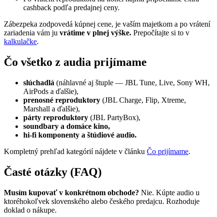
cashback podľa predajnej ceny.
Zábezpeka zodpovedá kúpnej cene, je vaším majetkom a po vrátení
zariadenia vám ju
vrátime v plnej výške.
Prepočítajte si to v
kalkulačke
.
Čo všetko z audia prijímame
slúchadlá
(náhlavné aj štuple — JBL Tune, Live, Sony WH,
AirPods a ďalšie),
prenosné reproduktory
(JBL Charge, Flip, Xtreme,
Marshall a ďalšie),
párty reproduktory
(JBL PartyBox),
soundbary a domáce kino,
hi-fi komponenty a štúdiové audio.
Kompletný prehľad kategórií nájdete v článku
Čo prijímame
.
Časté otázky (FAQ)
Musím kupovať v konkrétnom obchode?
Nie. Kúpte audio u
ktoréhokoľvek slovenského alebo českého predajcu. Rozhoduje
doklad o nákupe.