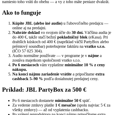
namiesto toho vráti do obehu — a vy z toho máte peniaze dvakrát.
Ako to funguje
Kúpite JBL (alebo iné audio)
u ľubovoľného predajcu —
online aj na predajni.
Nahráte doklad
vo svojom účte do
30 dní.
Väčšina audia je
do 400 €, takže stačí bežný
pokladničný blok
(eKasa). Pri
drahších kúskoch od 400 € (napríklad väčší PartyBox alebo
prémiový soundbar) potrebujeme faktúru na
vratko s.r.o.
(IČO 57 025 304).
Audio normálne používate — v programe je v
nájme
a
zostáva majetkom spoločnosti vratko s.r.o.
Po 6 mesiacoch
vám vyplatíme
minimálne 10 % z ceny
nákupu.
Na konci nájmu zariadenie vrátite
a pripočítame
extra
cashback 5–90 %
podľa dosiahnutej predajnej ceny.
Príklad: JBL PartyBox za 500 €
Po 6 mesiacoch dostanete
minimálne 50 €
späť.
Za vedenie zmluvy platíte
1 € mesačne
(spolu najviac 5 € za
všetky zmluvy) — až od vyplatenia cashbacku.
Po vrátení reproduktora na konci nájmu pripočítame extra