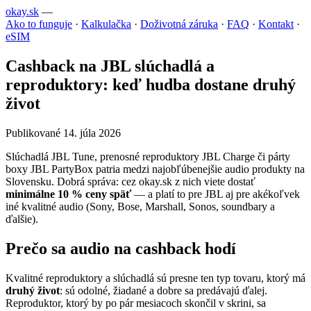
okay.sk
—
Ako to funguje
·
Kalkulačka
·
Doživotná záruka
·
FAQ
·
Kontakt
·
eSIM
Cashback na JBL slúchadlá a
reproduktory: keď hudba dostane druhý
život
Publikované 14. júla 2026
Slúchadlá JBL Tune, prenosné reproduktory JBL Charge či párty
boxy JBL PartyBox patria medzi najobľúbenejšie audio produkty na
Slovensku. Dobrá správa: cez okay.sk z nich viete dostať
minimálne 10 % ceny späť
— a platí to pre JBL aj pre akékoľvek
iné kvalitné audio (Sony, Bose, Marshall, Sonos, soundbary a
ďalšie).
Prečo sa audio na cashback hodí
Kvalitné reproduktory a slúchadlá sú presne ten typ tovaru, ktorý má
druhý život
: sú odolné, žiadané a dobre sa predávajú ďalej.
Reproduktor, ktorý by po pár mesiacoch skončil v skrini, sa