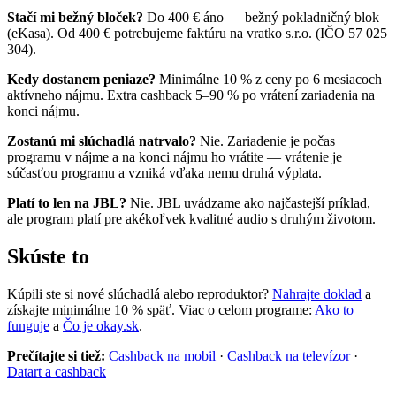
Stačí mi bežný bloček?
Do 400 € áno — bežný pokladničný blok
(eKasa). Od 400 € potrebujeme faktúru na vratko s.r.o. (IČO 57 025
304).
Kedy dostanem peniaze?
Minimálne 10 % z ceny po 6 mesiacoch
aktívneho nájmu. Extra cashback 5–90 % po vrátení zariadenia na
konci nájmu.
Zostanú mi slúchadlá natrvalo?
Nie. Zariadenie je počas
programu v nájme a na konci nájmu ho vrátite — vrátenie je
súčasťou programu a vzniká vďaka nemu druhá výplata.
Platí to len na JBL?
Nie. JBL uvádzame ako najčastejší príklad,
ale program platí pre akékoľvek kvalitné audio s druhým životom.
Skúste to
Kúpili ste si nové slúchadlá alebo reproduktor?
Nahrajte doklad
a
získajte minimálne 10 % späť. Viac o celom programe:
Ako to
funguje
a
Čo je okay.sk
.
Prečítajte si tiež:
Cashback na mobil
·
Cashback na televízor
·
Datart a cashback