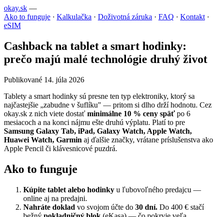
okay.sk
—
Ako to funguje
·
Kalkulačka
·
Doživotná záruka
·
FAQ
·
Kontakt
·
eSIM
Cashback na tablet a smart hodinky:
prečo majú malé technológie druhý život
Publikované 14. júla 2026
Tablety a smart hodinky sú presne ten typ elektroniky, ktorý sa
najčastejšie „zabudne v šuflíku" — pritom si dlho drží hodnotu. Cez
okay.sk z nich viete dostať
minimálne 10 % ceny späť
po 6
mesiacoch a na konci nájmu ešte druhú výplatu. Platí to pre
Samsung Galaxy Tab, iPad, Galaxy Watch, Apple Watch,
Huawei Watch, Garmin
aj ďalšie značky, vrátane príslušenstva ako
Apple Pencil či klávesnicové puzdrá.
Ako to funguje
Kúpite tablet alebo hodinky
u ľubovoľného predajcu —
online aj na predajni.
Nahráte doklad
vo svojom účte do
30 dní.
Do 400 € stačí
bežný
pokladničný blok
(eKasa) — čo pokryje veľa