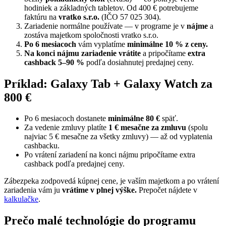
hodiniek a základných tabletov. Od 400 € potrebujeme
faktúru na
vratko s.r.o.
(IČO 57 025 304).
Zariadenie normálne používate — v programe je v
nájme
a
zostáva majetkom spoločnosti vratko s.r.o.
Po 6 mesiacoch
vám vyplatíme
minimálne 10 % z ceny.
Na konci nájmu zariadenie vrátite
a pripočítame
extra
cashback 5–90 %
podľa dosiahnutej predajnej ceny.
Príklad: Galaxy Tab + Galaxy Watch za
800 €
Po 6 mesiacoch dostanete
minimálne 80 €
späť.
Za vedenie zmluvy platíte
1 € mesačne za zmluvu
(spolu
najviac 5 € mesačne za všetky zmluvy) — až od vyplatenia
cashbacku.
Po vrátení zariadení na konci nájmu pripočítame extra
cashback podľa predajnej ceny.
Zábezpeka zodpovedá kúpnej cene, je vaším majetkom a po vrátení
zariadenia vám ju
vrátime v plnej výške.
Prepočet nájdete v
kalkulačke
.
Prečo malé technológie do programu