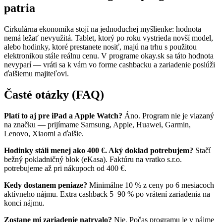
patria
Cirkulárna ekonomika stojí na jednoduchej myšlienke: hodnota
nemá ležať nevyužitá. Tablet, ktorý po roku vystrieda novší model,
alebo hodinky, ktoré prestanete nosiť, majú na trhu s použitou
elektronikou stále reálnu cenu. V programe okay.sk sa táto hodnota
nevyparí — vráti sa k vám vo forme cashbacku a zariadenie poslúži
ďalšiemu majiteľovi.
Časté otázky (FAQ)
Platí to aj pre iPad a Apple Watch?
Áno. Program nie je viazaný
na značku — prijímame Samsung, Apple, Huawei, Garmin,
Lenovo, Xiaomi a ďalšie.
Hodinky stáli menej ako 400 €. Aký doklad potrebujem?
Stačí
bežný pokladničný blok (eKasa). Faktúru na vratko s.r.o.
potrebujeme až pri nákupoch od 400 €.
Kedy dostanem peniaze?
Minimálne 10 % z ceny po 6 mesiacoch
aktívneho nájmu. Extra cashback 5–90 % po vrátení zariadenia na
konci nájmu.
Zostane mi zariadenie natrvalo?
Nie. Počas programu je v nájme